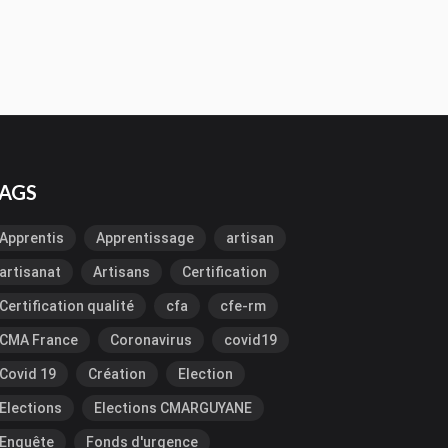
AGS
Apprentis
Apprentissage
artisan
artisanat
Artisans
Certification
Certification qualité
cfa
cfe-rm
CMA France
Coronavirus
covid19
Covid 19
Création
Election
Elections
Elections CMARGUYANE
Enquête
Fonds d'urgence