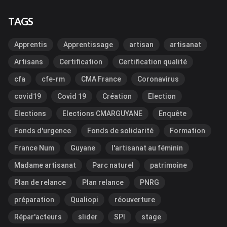
TAGS
Apprentis
Apprentissage
artisan
artisanat
Artisans
Certification
Certification qualité
cfa
cfe-rm
CMA France
Coronavirus
covid19
Covid 19
Création
Election
Elections
Elections CMARGUYANE
Enquête
Fonds d'urgence
Fonds de solidarité
Formation
France Num
Guyane
l'artisanat au féminin
Madame artisanat
Parc naturel
patrimoine
Plan de relance
Plan relance
PNRG
préparation
Qualiopi
réouverture
Répar'acteurs
slider
SPI
stage