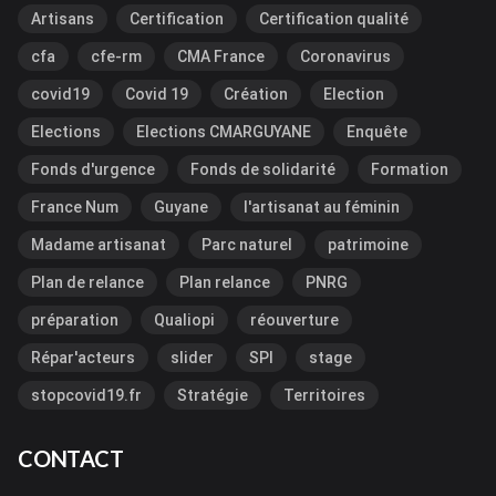
Artisans
Certification
Certification qualité
cfa
cfe-rm
CMA France
Coronavirus
covid19
Covid 19
Création
Election
Elections
Elections CMARGUYANE
Enquête
Fonds d'urgence
Fonds de solidarité
Formation
France Num
Guyane
l'artisanat au féminin
Madame artisanat
Parc naturel
patrimoine
Plan de relance
Plan relance
PNRG
préparation
Qualiopi
réouverture
Répar'acteurs
slider
SPI
stage
stopcovid19.fr
Stratégie
Territoires
CONTACT