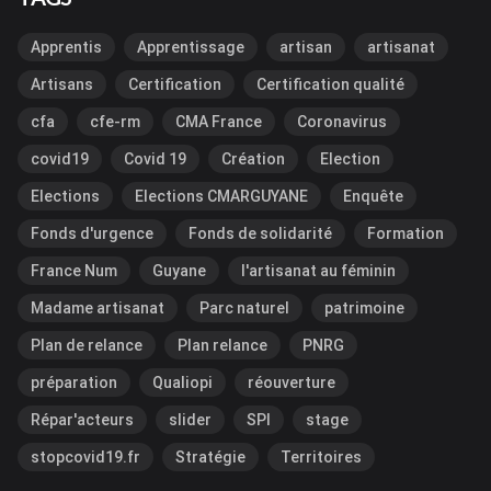
Apprentis
Apprentissage
artisan
artisanat
Artisans
Certification
Certification qualité
cfa
cfe-rm
CMA France
Coronavirus
covid19
Covid 19
Création
Election
Elections
Elections CMARGUYANE
Enquête
Fonds d'urgence
Fonds de solidarité
Formation
France Num
Guyane
l'artisanat au féminin
Madame artisanat
Parc naturel
patrimoine
Plan de relance
Plan relance
PNRG
préparation
Qualiopi
réouverture
Répar'acteurs
slider
SPI
stage
stopcovid19.fr
Stratégie
Territoires