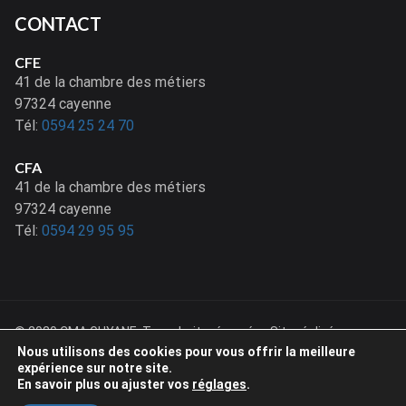
CONTACT
CFE
41 de la chambre des métiers
97324 cayenne
Tél:
0594 25 24 70
CFA
41 de la chambre des métiers
97324 cayenne
Tél:
0594 29 95 95
© 2020 CMA GUYANE. Tous droits réservés - Site réalisé par
Netactions
Nous utilisons des cookies pour vous offrir la meilleure
expérience sur notre site.
En savoir plus ou ajuster vos
réglages
.