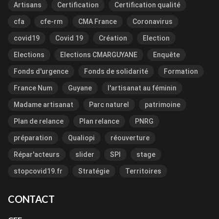
Artisans
Certification
Certification qualité
cfa
cfe-rm
CMA France
Coronavirus
covid19
Covid 19
Création
Election
Elections
Elections CMARGUYANE
Enquête
Fonds d'urgence
Fonds de solidarité
Formation
France Num
Guyane
l'artisanat au féminin
Madame artisanat
Parc naturel
patrimoine
Plan de relance
Plan relance
PNRG
préparation
Qualiopi
réouverture
Répar'acteurs
slider
SPI
stage
stopcovid19.fr
Stratégie
Territoires
CONTACT