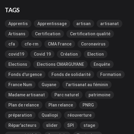
TAGS
Apprentis
Apprentissage
artisan
artisanat
Artisans
Certification
Certification qualité
cfa
cfe-rm
CMA France
Coronavirus
covid19
Covid 19
Création
Election
Elections
Elections CMARGUYANE
Enquête
Fonds d'urgence
Fonds de solidarité
Formation
France Num
Guyane
l'artisanat au féminin
Madame artisanat
Parc naturel
patrimoine
Plan de relance
Plan relance
PNRG
préparation
Qualiopi
réouverture
Répar'acteurs
slider
SPI
stage