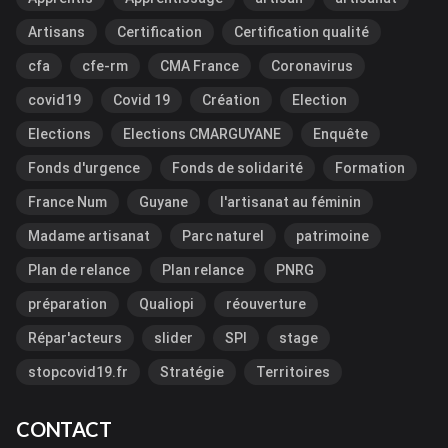
Artisans
Certification
Certification qualité
cfa
cfe-rm
CMA France
Coronavirus
covid19
Covid 19
Création
Election
Elections
Elections CMARGUYANE
Enquête
Fonds d'urgence
Fonds de solidarité
Formation
France Num
Guyane
l'artisanat au féminin
Madame artisanat
Parc naturel
patrimoine
Plan de relance
Plan relance
PNRG
préparation
Qualiopi
réouverture
Répar'acteurs
slider
SPI
stage
stopcovid19.fr
Stratégie
Territoires
CONTACT