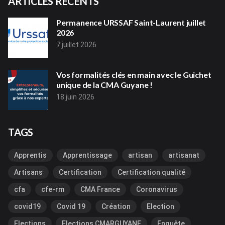
ARTICLES RÉCENTS
Permanence URSSAF Saint-Laurent juillet
2026
7 juillet 2026
Vos formalités clés en main avec le Guichet
unique de la CMA Guyane !
18 juin 2026
TAGS
Apprentis
Apprentissage
artisan
artisanat
Artisans
Certification
Certification qualité
cfa
cfe-rm
CMA France
Coronavirus
covid19
Covid 19
Création
Election
Elections
Elections CMARGUYANE
Enquête