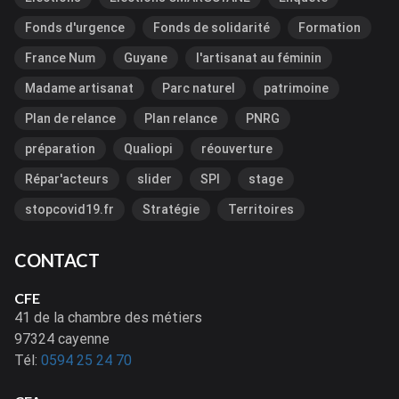
Fonds d'urgence
Fonds de solidarité
Formation
France Num
Guyane
l'artisanat au féminin
Madame artisanat
Parc naturel
patrimoine
Plan de relance
Plan relance
PNRG
préparation
Qualiopi
réouverture
Répar'acteurs
slider
SPI
stage
stopcovid19.fr
Stratégie
Territoires
CONTACT
CFE
41 de la chambre des métiers
97324 cayenne
Tél:
0594 25 24 70