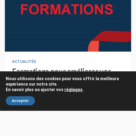
ACTUALITÉS
Formations pour améliorer vos
compétences focus Saint Laurent
Nous utilisons des cookies pour vous offrir la meilleure
expérience sur notre site.
du Maroni
En savoir plus ou ajuster vos
réglages
.
Accepter
2 avril 2024
3K
A la recherche d’une formation pour améliorer vos
compétences entrepreneuriales ? Ne cherchez…
LIRE LE SUITE