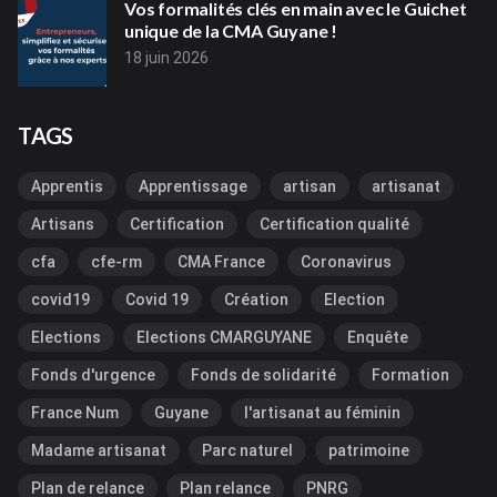
Vos formalités clés en main avec le Guichet
unique de la CMA Guyane !
18 juin 2026
TAGS
Apprentis
Apprentissage
artisan
artisanat
Artisans
Certification
Certification qualité
cfa
cfe-rm
CMA France
Coronavirus
covid19
Covid 19
Création
Election
Elections
Elections CMARGUYANE
Enquête
Fonds d'urgence
Fonds de solidarité
Formation
France Num
Guyane
l'artisanat au féminin
Madame artisanat
Parc naturel
patrimoine
Plan de relance
Plan relance
PNRG